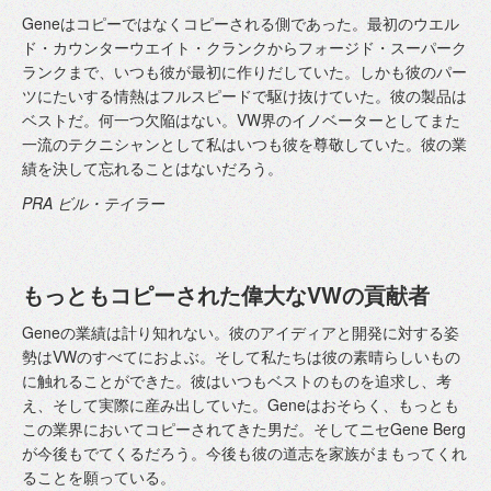
Geneはコピーではなくコピーされる側であった。最初のウエル
ド・カウンターウエイト・クランクからフォージド・スーパーク
ランクまで、いつも彼が最初に作りだしていた。しかも彼のパー
ツにたいする情熱はフルスピードで駆け抜けていた。彼の製品は
ベストだ。何一つ欠陥はない。VW界のイノベーターとしてまた
一流のテクニシャンとして私はいつも彼を尊敬していた。彼の業
績を決して忘れることはないだろう。
PRA ビル・テイラー
もっともコピーされた偉大なVWの貢献者
Geneの業績は計り知れない。彼のアイディアと開発に対する姿
勢はVWのすべてにおよぶ。そして私たちは彼の素晴らしいもの
に触れることができた。彼はいつもベストのものを追求し、考
え、そして実際に産み出していた。Geneはおそらく、もっとも
この業界においてコピーされてきた男だ。そしてニセGene Berg
が今後もでてくるだろう。今後も彼の道志を家族がまもってくれ
ることを願っている。