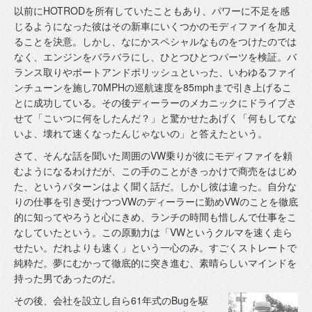
以前にHOTRODを所有していたこともあり、パワーに不足を感
じるようになった彼はその新車にいくつかのモディファイを加え
ることを決意。しかし、なにかスペシャルなものをつけたのでは
なく、エンジンをバラバラにし、ひとつひとつパーツを検証。バ
ランス取りやポートアンドポリッシュといった、いわゆるファイ
ンチューンを施し70MPHの巡航速度を85mphまで引き上げるこ
とに成功している。その後ディーラーのメカニックにドライブさ
せて「こいつに何をしたんだ？」と驚かせたあげく「何もしてな
いよ、壊れて速くなったんじゃないの」と答えたという。
さて、そんな話を聞いた周囲のVW乗りが彼にモディファイを頼
むようになるわけだが、この手のことがきっかけで商売をはじめ
た、というパターンはよく聞く話だ。しかし彼は違った。自分な
りの仕事を引き受けつつVWのディーラーに勤めVWのことを徹底
的に知ってやろうと心にきめ、ランチの時間も惜しんで仕事をこ
なしていたという。この原動力は「VWというクルマを速く走ら
せたい。だれよりも速く」という一心のみ。すごくストレートで
純粋だ。夢にむかって徹底的に突き進む、素晴らしいマインドを
持った男であったのだ。
その後、会社を設立し自ら61年式のBugを駆