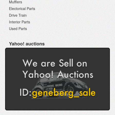
Mufflers
Electorical Parts
Drive Train
Interior Parts
Used Parts
Yahoo! auctions