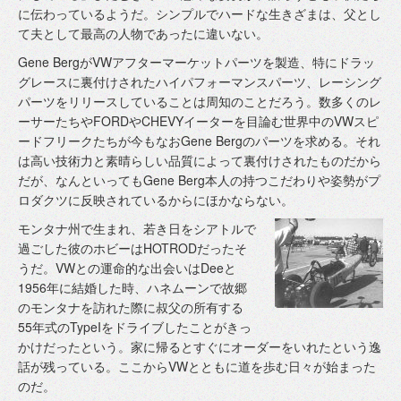
に伝わっているようだ。シンプルでハードな生きざまは、父とし
て夫として最高の人物であったに違いない。
Gene BergがVWアフターマーケットパーツを製造、特にドラッ
グレースに裏付けされたハイパフォーマンスパーツ、レーシング
パーツをリリースしていることは周知のことだろう。数多くのレ
ーサーたちやFORDやCHEVYイーターを目論む世界中のVWスピ
ードフリークたちが今もなおGene Bergのパーツを求める。それ
は高い技術力と素晴らしい品質によって裏付けされたものだから
だが、なんといってもGene Berg本人の持つこだわりや姿勢がプ
ロダクツに反映されているからにほかならない。
モンタナ州で生まれ、若き日をシアトルで
過ごした彼のホビーはHOTRODだったそ
うだ。VWとの運命的な出会いはDeeと
1956年に結婚した時、ハネムーンで故郷
のモンタナを訪れた際に叔父の所有する
55年式のTypeIをドライブしたことがきっ
かけだったという。家に帰るとすぐにオーダーをいれたという逸
話が残っている。ここからVWとともに道を歩む日々が始まった
のだ。