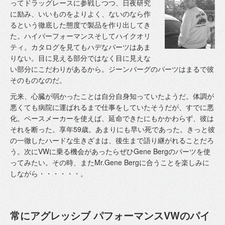
ってドラッグレースに参戦しつつ、日夜研究
に励み、いいものをよりよく、ないのなら作
るという徹底した態度で製品を作り出してき
た。ハイパーフォーマンスそしてハイクオリ
ティ。カタログを見てもハデなパーツはあま
りない。目に見える部分ではなく目に見えな
い部分にこだわりがあるから。ジーンバーグのパーツはまるで彼
そのものなのだ。
元来、心臓が弱かったことは自分自身知っていたようだ。体調が
悪くても病院に運ばれるまで仕事をしていたそうだが、すでに悪
化。ペースメーカーを使えば、延命できたにもかかわらず、彼は
それを断った。享年59歳。あまりにも早い死であった。きっと彼
の一徹したハードな生きざまは、後生まで語り継がれることだろ
う。次にVWに乗る機会があったらぜひGene Bergのパーツを使
ってみたい。その時、またMr.Gene Bergに合うことを楽しみに
しながら・・・・・・。
常にアグレッシブ パフォーマンスVWのパイ