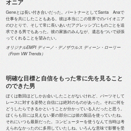
オニア
Geneとは長い付き合いだった。パートナーとしてSanta Anaで
仕事を共にしたこともある。彼は本当にこの世界でのパイオニア
のひとりで、そして常に長いあいだアグレッシブにものごとを追
求できる男でもあった。彼の家族のみんなが、遺志をついで頑張
ってくれることを望みたい。
オリジナルEMPI ディーノ・デノザウルス ディーン・ローリー
（From VW Trends）
明確な目標と自信をもった常に先を見ること
のできた男
ぼくは数回ほどしかお会いしたことがないけれど、パーツそして
レースに対する姿勢と自信には絶対のものがあった。それに何を
どうしたらできるかということが分かっている人だったと思う。
ぼくらも目には見えない要の部分には彼の製品を使っていたね。
それにいつも最新だった。コンピューターを使うなんて当時は考
えられなかったのに多用していたしね。いろんな意味で影響を受