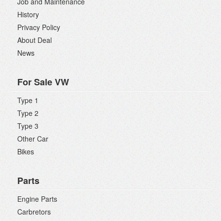
Job and Maintenance
History
Privacy Policy
About Deal
News
For Sale VW
Type 1
Type 2
Type 3
Other Car
Bikes
Parts
Engine Parts
Carbretors