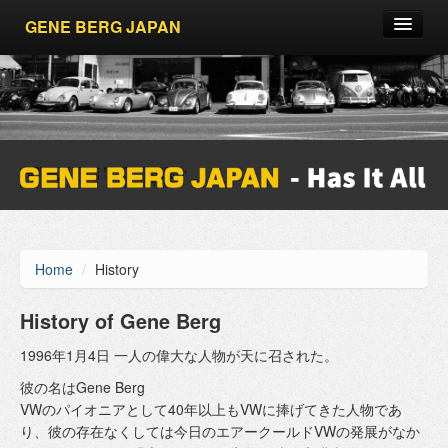
GENE BERG JAPAN
About
Cars
Parts
Goods
Contact
Home
/
History
Sitemap
History of Gene Berg
1996年1月4日 一人の偉大な人物が天に召された。
彼の名はGene Berg
VWのパイオニアとして40年以上もVWに捧げてきた人物であ
り、彼の存在なくしては今日のエアークールドVWの発展がなか