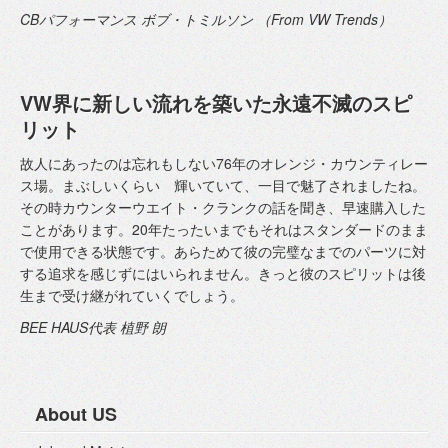
CBパフォーマンス ボブ・トミルソン （From VW Trends）
VW界に新しい流れを築いた永遠不滅のスピ
リット
故人にあったのは忘れもしない76年のオレンジ・カウンティレー
ス場。まぶしいくらい 輝いていて、一目で魅了されましたね。
その時カウンターウエイト・クランクの話を聞き、早速購入した
ことがあります。20年たったいまでもそれはスタンダードのまま
で使用できる状態です。あらためて彼の完璧なまでのパーツに対
する追求を感じずにはいられません。きっと彼のスピリットは後
生まで受け継がれていくでしょう。
BEE HAUS代表 植野 朗
About US