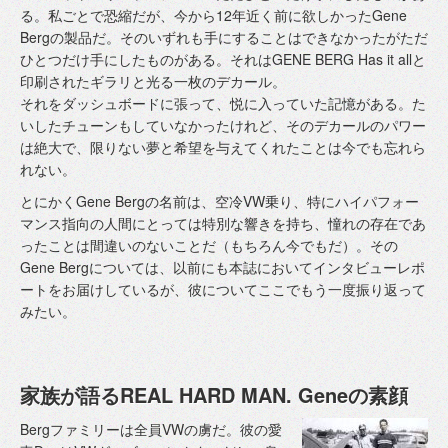
る。私ごとで恐縮だが、今から12年近く前に欲しかったGene
Bergの製品だ。そのいずれも手にすることはできなかったがただ
ひとつだけ手にしたものがある。それはGENE BERG Has it allと
印刷されたギラリと光る一枚のデカール。
それをダッシュボードに張って、悦に入っていた記憶がある。た
いしたチューンもしていなかったけれど、そのデカールのパワー
は絶大で、限りない夢と希望を与えてくれたことは今でも忘れら
れない。
とにかくGene Bergの名前は、空冷VW乗り、特にハイパフォー
マンス指向の人間にとっては特別な響きを持ち、憧れの存在であ
ったことは間違いのないことだ（もちろん今でもだ）。その
Gene Bergについては、以前にも本誌においてインタビューレポ
ートをお届けしているが、彼についてここでもう一度振り返って
みたい。
家族が語るREAL HARD MAN. Geneの素顔
Bergファミリーは全員VWの虜だ。彼の愛