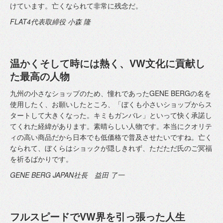
けています。亡くなられて非常に残念だ。
FLAT4代表取締役 小森 隆
温かくそして時には熱く、VW文化に貢献し
た最高の人物
九州の小さなショップのため、憧れであったGENE BERGの名を
使用したく、お願いしたところ、「ぼくも小さいショップからス
タートして大きくなった。キミもガンバレ」といって快く承諾し
てくれた経緯があります。素晴らしい人物です。本当にクオリテ
ィの高い商品だから日本でも低価格で普及させたいですね。亡く
なられて、ぼくらはショックが隠しきれず、ただただ氏のご冥福
を祈るばかりです。
GENE BERG JAPAN社長 益田 了一
フルスピードでVW界を引っ張った人生