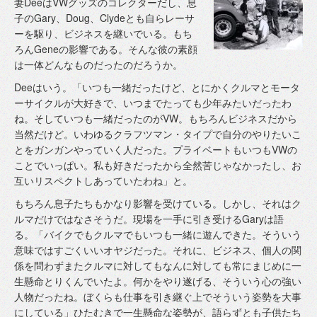
妻DeeはVWグッズのコレクターだし、息
子のGary、Doug、Clydeとも自らレーサ
ーを駆り、ビジネスを継いでいる。もち
ろんGeneの影響である。そんな彼の素顔
は一体どんなものだったのだろうか。
Deeはいう。「いつも一緒だったけど、とにかくクルマとモータ
ーサイクルが大好きで、いつまでたっても少年みたいだったわ
ね。そしていつも一緒だったのがVW。もちろんビジネスだから
当然だけど。いわゆるクラフツマン・タイプで自分のやりたいこ
とをガンガンやっていく人だった。プライベートもいつもVWの
ことでいっぱい。私も好きだったから全然苦じゃなかったし、お
互いリスペクトしあっていたわね」と。
もちろん息子たちもかなり影響を受けている。しかし、それはク
ルマだけではなさそうだ。現場を一手に引き受けるGaryは語
る。「バイクでもクルマでもいつも一緒に遊んできた。そういう
意味ではすごくいいオヤジだった。それに、ビジネス、個人の関
係を問わずまたクルマに対してもなんに対しても常にまじめに一
生懸命とりくんでいたよ。何かをやり遂げる、そういう心の強い
人物だったね。ぼくらも仕事を引き継ぐ上でそういう姿勢を大事
にしている」ひたむきで一生懸命な姿勢が、語らずとも子供たち